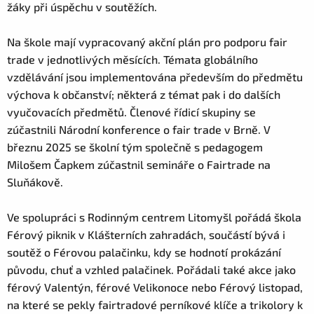
žáky při úspěchu v soutěžích.
Na škole mají vypracovaný akční plán pro podporu fair
trade v jednotlivých měsících. Témata globálního
vzdělávání jsou implementována především do předmětu
výchova k občanství; některá z témat pak i do dalších
vyučovacích předmětů. Členové řídicí skupiny se
zúčastnili Národní konference o fair trade v Brně. V
březnu 2025 se školní tým společně s pedagogem
Milošem Čapkem zúčastnil semináře o Fairtrade na
Sluňákově.
Ve spolupráci s Rodinným centrem Litomyšl pořádá škola
Férový piknik v Klášterních zahradách, součástí bývá i
soutěž o Férovou palačinku, kdy se hodnotí prokázání
původu, chuť a vzhled palačinek. Pořádali také akce jako
férový Valentýn, férové Velikonoce nebo Férový listopad,
na které se pekly fairtradové perníkové klíče a trikolory k