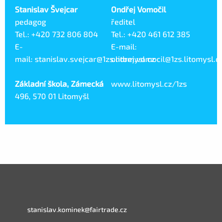
Stanislav Švejcar
Ondřej Vomočil
pedagog
ředitel
Tel.: +420 732 806 804
Tel.: +420 461 612 385
E-
E-mail:
mail: stanislav.svejcar@1zs.litomysl.cz
ondrej.vomocil@1zs.litomysl.c
Základní škola, Zámecká
www.litomysl.cz/1zs
496, 570 01 Litomyšl
stanislav.kominek@fairtrade.cz