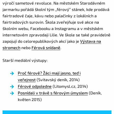
výročí sametové revoluce. Na městském Starodávném
jarmarku pořádá školní tým „férový“ stánek, kde prodává
fairtradové čaje, kávu nebo palačinky z lokálních a
fairtradových surovin. Škola zveřejňuje své akce na
školním webu, Facebooku a Instagramu a v městském
internetovém zpravodaji Lilie. Ve škole se také pravidelně
zapojují do celorepublikových akcí jako je
Výstava na
stromech
nebo
Férová snídaně
.
Starší mediální výstupy:
Proč férově? Žáci mají jasno, teď i
veřejnost
(Svitavský deník, 2014)
Férové odpoledne
(Litomysl.cz, 2014)
Posnídali v trávě s férovým úmyslem
(Deník,
květen 2015)