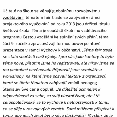
Učitelé
na škole se věnují globálnímu rozvojovému
vzdělávání
, tématem fair trade se zabývají v rámci
projektového vyučování, od roku 2013 jsou držiteli titulu
Světová škola. Téma je součástí školního vzdělávacího
programu Cestou vzdělání ke splnění svých přání, téma
žáci 9. ročníku zpracovávají formou powerpointové
prezentace v rámci Výchovy k občanství.
„Téma fair trade
se stalo součástí naší výuky. I pro nás jako kantory to bylo
téma nové, předtím jsme ho registrovali, ale nikdy jsme se
mu podrobně nevěnovali. Připravili jsme semináře a
workshopy, na které jsme pozvali lektory z organizací,
které se tímto tématem zabývají,“
zmínil pedagog
Stanislav Švejcar a doplnil: „
Je důležité učit nejen k
odpovědnosti za sebe, za svůj vlastní život, ale i té
celospolečenské. Je to výchova k nelhostejnosti k tomu,
co se děje v rozvojových zemích. Sami můžeme přispívat k
tomu, aby jejich život byl o něco důstojnější. Myslím, že je