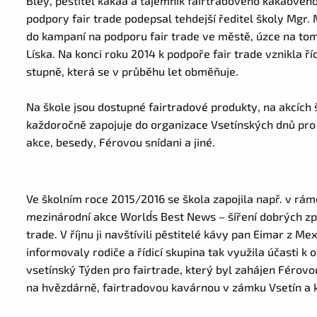
Bley, pěstitel kakaa a tajemník fairtradového kakaového
podpory fair trade podepsal tehdejší ředitel školy Mgr. M
do kampaní na podporu fair trade ve městě, úzce na to
Líska. Na konci roku 2014 k podpoře fair trade vznikla ří
stupně, která se v průběhu let obměňuje.
Na škole jsou dostupné fairtradové produkty, na akcích 
každoročně zapojuje do organizace Vsetínských dnů pro 
akce, besedy, Férovou snídani a jiné.
Ve školním roce 2015/2016 se škola zapojila např. v rá
mezinárodní akce World´s Best News – šíření dobrých zpr
trade. V říjnu ji navštívili pěstitelé kávy pan Eimar z 
informovaly rodiče a řídicí skupina tak využila účasti k 
vsetínský Týden pro fairtrade, který byl zahájen Férov
na hvězdárně, fairtradovou kavárnou v zámku Vsetín a k