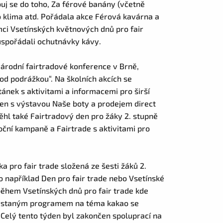
buj se do toho, Za férové banány (včetně
 klima atd. Pořádala akce Férová kavárna a
ci Vsetínských květnových dnů pro fair
 uspořádali ochutnávky kávy.
Národní fairtradové konference v Brně,
od podrážkou“. Na školních akcích se
ánek s aktivitami a informacemi pro širší
den s výstavou Naše boty a prodejem direct
ěhl také Fairtradový den pro žáky 2. stupně
oční kampaně a Fairtrade s aktivitami pro
a pro fair trade složená ze šesti žáků 2.
ako například Den pro fair trade nebo Vsetínské
 během Vsetínských dnů pro fair trade kde
ichystaným programem na téma kakao se
 Celý tento týden byl zakončen spoluprací na