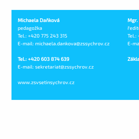
Michaela Daňková
Mgr.
pedagožka
ředit
Tel.: +420 775 243 315
Tel.:
E-mail: michaela.dankova@zssychrov.cz
E-ma
Tel.: +420 603 874 639
Zákla
E-mail: sekretariat@zssychrov.cz
www.zsvsetinsychrov.cz