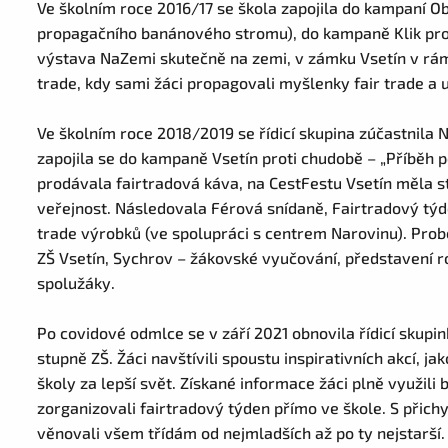
Ve školním roce 2016/17 se škola zapojila do kampaní O
propagačního banánového stromu), do kampaně Klik pro
výstava NaZemi skutečně na zemi, v zámku Vsetín v rám
trade, kdy sami žáci propagovali myšlenky fair trade a
Ve školním roce 2018/2019 se řídicí skupina zúčastnila 
zapojila se do kampaně Vsetín proti chudobě – „Příběh p
prodávala fairtradová káva, na CestFestu Vsetín měla st
veřejnost. Následovala Férová snídaně, Fairtradový tý
trade výrobků (ve spolupráci s centrem Narovinu). Prob
ZŠ Vsetín, Sychrov – žákovské vyučování, představení r
spolužáky.
Po covidové odmlce se v září 2021 obnovila řídicí skupink
stupně ZŠ. Žáci navštívili spoustu inspirativních akcí, j
školy za lepší svět. Získané informace žáci plně využili
zorganizovali fairtradový týden přímo ve škole. S př
věnovali všem třídám od nejmladších až po ty nejstarší.