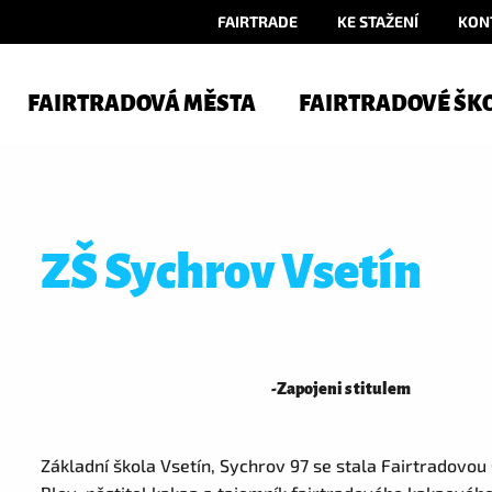
FAIRTRADE
KE STAŽENÍ
KON
FAIRTRADOVÁ MĚSTA
FAIRTRADOVÉ ŠK
ZŠ Sychrov Vsetín
-
Zapojeni s titulem
Základní škola Vsetín, Sychrov 97 se stala Fairtradovou š