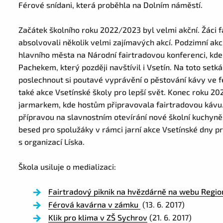
Férové snídani, která proběhla na Dolním náměstí.
Začátek školního roku 2022/2023 byl velmi akční. Žáci 
absolvovali několik velmi zajímavých akcí. Podzimní akc
hlavního města na Národní fairtradovou konferenci, kde
Pachekem, který později navštívil i Vsetín. Na toto setká
poslechnout si poutavé vyprávění o pěstování kávy ve f
také akce Vsetínské školy pro lepší svět. Konec roku 2
jarmarkem, kde hostům připravovala fairtradovou kávu. R
přípravou na slavnostním otevírání nové školní kuchyně
besed pro spolužáky v rámci jarní akce Vsetínské dny pr
s organizací Líska.
Škola usiluje o medializaci:
Fairtradový piknik na hvězdárně na webu Region
Férová kavárna v zámku
(13. 6. 2017)
Klik pro klima v ZŠ Sychrov
(21. 6. 2017)