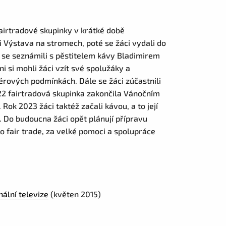
fairtradové skupinky v krátké době
i Výstava na stromech, poté se žáci vydali do
 se seznámili s pěstitelem kávy Bladimirem
ni si mohli žáci vzít své spolužáky a
érových podmínkách. Dále se žáci zúčastnili
022 fairtradová skupinka zakončila Vánočním
ok 2023 žáci taktéž začali kávou, a to její
. Do budoucna žáci opět plánují přípravu
o fair trade, za velké pomoci a spolupráce
ální televize
(květen 2015)