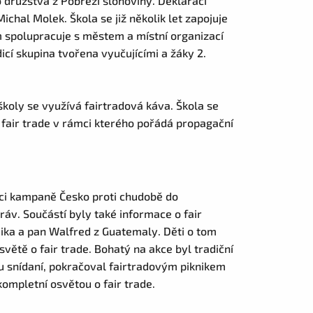
 družstva z Pobřeží slonoviny. Deklaraci
ichal Molek. Škola se již několik let zapojuje
m spolupracuje s městem a místní organizací
dicí skupina tvořena vyučujícími a žáky 2.
školy se využívá fairtradová káva. Škola se
fair trade v rámci kterého pořádá propagační
mci kampaně Česko proti chudobě do
áv. Součástí byly také informace o fair
Mexika a pan Walfred z Guatemaly. Děti o tom
osvětě o fair trade. Bohatý na akce byl tradiční
ou snídaní, pokračoval fairtradovým piknikem
ompletní osvětou o fair trade.