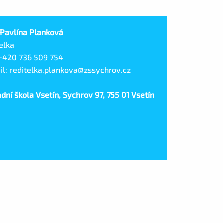
 Pavlína Planková
elka
 +420 736 509 754
il: reditelka.plankova@zssychrov.cz
dní škola Vsetín, Sychrov 97, 755 01 Vsetín