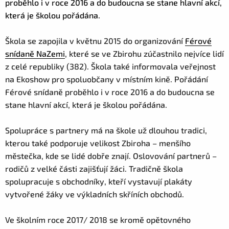
proběhlo i v roce 2016 a do budoucna se stane hlavní akcí,
která je školou pořádána.
Škola se zapojila v květnu 2015 do organizování
Férové
snídaně NaZemi
, které se ve Zbirohu zúčastnilo nejvíce lidí
z celé republiky (382). Škola také informovala veřejnost
na Ekoshow pro spoluobčany v místním kině. Pořádání
Férové snídaně proběhlo i v roce 2016 a do budoucna se
stane hlavní akcí, která je školou pořádána.
Spolupráce s partnery má na škole už dlouhou tradici,
kterou také podporuje velikost Zbiroha – menšího
městečka, kde se lidé dobře znají. Oslovování partnerů –
rodičů z velké části zajišťují žáci. Tradičně škola
spolupracuje s obchodníky, kteří vystavují plakáty
vytvořené žáky ve výkladních skříních obchodů.
Ve školním roce 2017/ 2018 se kromě opětovného