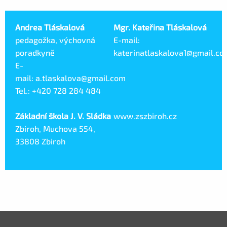
Andrea Tláskalová
Mgr. Kateřina Tláskalová
pedagožka, výchovná
E-mail:
poradkyně
katerinatlaskalova1@gmail.co
E-
mail: a.tlaskalova@gmail.com
Tel.: +420 728 284 484
Základní škola J. V. Sládka
www.zszbiroh.cz
Zbiroh, Muchova 554,
33808 Zbiroh