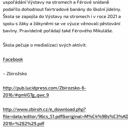
uspořádání Výstavy na stromech a Férové snídaně
podařilo dohodnout fairtradové banány do školní jídelny.
Škola se zapojila do Výstavy na stromech i v roce 2021 a
spolu s žáky a žákyněmi se ve výuce věnovali pěstování
bavlny. Pravidelně pořádají také Férového Mikuláše.
Škola pečuje o medializaci svých aktivit:
Facebook
– Zbirožsko
http://pub.lucidpress.com/Zbirozsko-6-
2016/#qmVGTg_qwc.9
http://www.zbiroh.cz/e_download.php?
file=data/editor/96cs_51.pdf&original=M%C4%9Bs%C
2016+%282%29.pdf