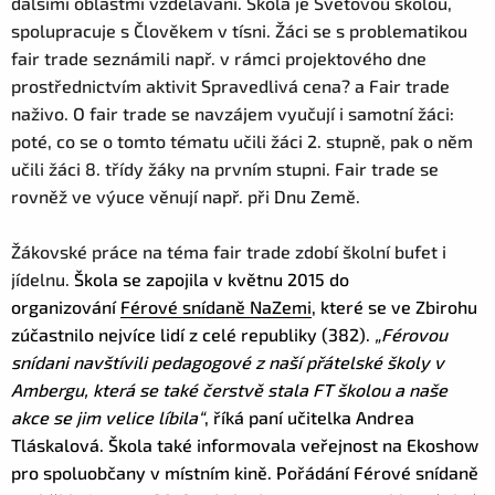
dalšími oblastmi vzdělávání. Škola je Světovou školou,
spolupracuje s Člověkem v tísni. Žáci se s problematikou
fair trade seznámili např. v rámci projektového dne
prostřednictvím aktivit Spravedlivá cena? a Fair trade
naživo. O fair trade se navzájem vyučují i samotní žáci:
poté, co se o tomto tématu učili žáci 2. stupně, pak o něm
učili žáci 8. třídy žáky na prvním stupni. Fair trade se
rovněž ve výuce věnují např. při Dnu Země.
Žákovské práce na téma fair trade zdobí školní bufet i
jídelnu.
Škola se zapojila v květnu 2015 do
organizování
Férové snídaně NaZemi
, které se ve Zbirohu
zúčastnilo nejvíce lidí z celé republiky (382).
„Férovou
snídani navštívili pedagogové z naší přátelské školy v
Ambergu, která se také čerstvě stala FT školou a naše
akce se jim velice líbila“
, říká paní učitelka Andrea
Tláskalová.
Škola také informovala veřejnost na Ekoshow
pro spoluobčany v místním kině. Pořádání Férové snídaně