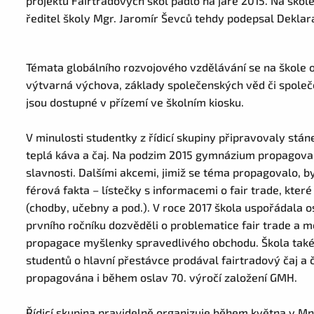
projektu Fairtradových škol padlo na jaře 2015. Na škole
ředitel školy Mgr. Jaromír Ševců tehdy podepsal Deklara
Témata globálního rozvojového vzdělávání se na škole o
výtvarná výchova, základy společenských věd či spole
jsou dostupné v přízemí ve školním kiosku.
V minulosti studentky z řídicí skupiny připravovaly stán
teplá káva a čaj. Na podzim 2015 gymnázium propagoval
slavnosti. Dalšími akcemi, jimiž se téma propagovalo, byl
férová fakta – lístečky s informacemi o fair trade, kte
(chodby, učebny a pod.). V roce 2017 škola uspořádala o
prvního ročníku dozvěděli o problematice fair trade a m
propagace myšlenky spravedlivého obchodu. Škola také
studentů o hlavní přestávce prodával fairtradový čaj a 
propagována i během oslav 70. výročí založení GMH.
Řídicí skupina pravidelně organizuje během května v Mn