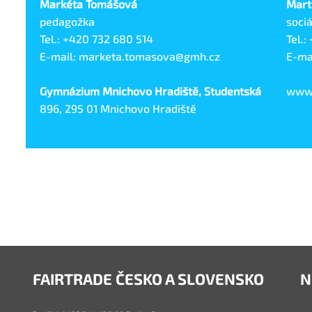
Markéta Tomášová
Mart
pedagožka
soci
Tel.: +420 732 680 514
Tel.:
E-mail: marketa.tomasova@gmh.cz
E-ma
Gymnázium Mnichovo Hradiště, Studentská
www
896, 295 01 Mnichovo Hradiště
FAIRTRADE ČESKO A SLOVENSKO
N