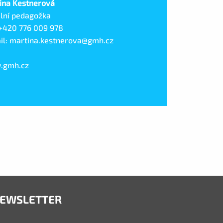
ina Kestnerová
ální pedagožka
 +420 776 009 978
il: martina.kestnerova@gmh.cz
.gmh.cz
EWSLETTER