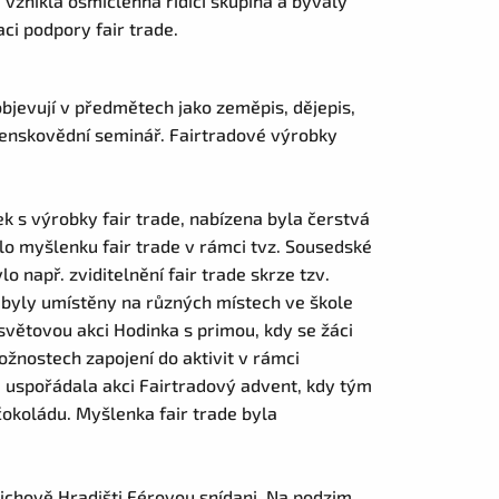
 vznikla osmičlenná řídicí skupina a bývalý
ci podpory fair trade.
bjevují v předmětech jako zeměpis, dějepis,
čenskovědní seminář. Fairtradové výrobky
ek s výrobky fair trade, nabízena byla čerstvá
o myšlenku fair trade v rámci tvz. Sousedské
o např. zviditelnění fair trade skrze tzv.
ré byly umístěny na různých místech ve škole
světovou akci Hodinka s primou, kdy se žáci
ožnostech zapojení do aktivit v rámci
 uspořádala akci Fairtradový advent, kdy tým
čokoládu. Myšlenka fair trade byla
ichově Hradišti Férovou snídani. Na podzim