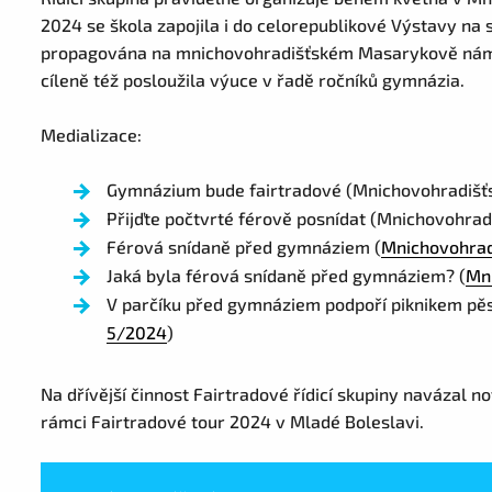
2024 se škola zapojila i do celorepublikové Výstavy na 
propagována na mnichovohradišťském Masarykově náměst
cíleně též posloužila výuce v řadě ročníků gymnázia.
Medializace:
Gymnázium bude fairtradové (Mnichovohradišťs
Přijďte počtvrté férově posnídat (Mnichovohrad
Férová snídaně před gymnáziem (
Mnichovohrad
Jaká byla férová snídaně před gymnáziem? (
Mn
V parčíku před gymnáziem podpoří piknikem pěst
5/2024
)
Na dřívější činnost Fairtradové řídicí skupiny navázal no
rámci Fairtradové tour 2024 v Mladé Boleslavi.