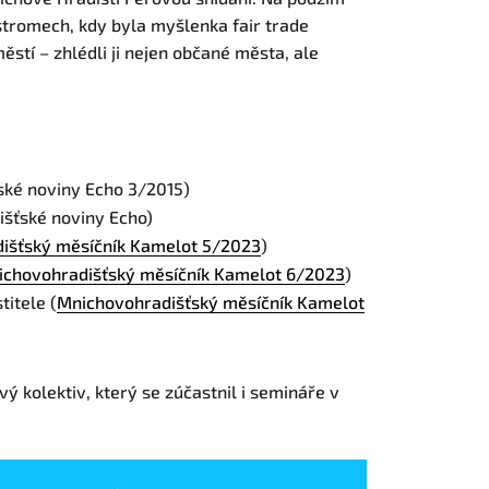
stromech, kdy byla myšlenka fair trade
í – zhlédli ji nejen občané města, ale
ké noviny Echo 3/2015)
išťské noviny Echo)
išťský měsíčník Kamelot 5/2023
)
ichovohradišťský měsíčník Kamelot 6/2023
)
itele (
Mnichovohradišťský měsíčník Kamelot
vý kolektiv, který se zúčastnil i semináře v