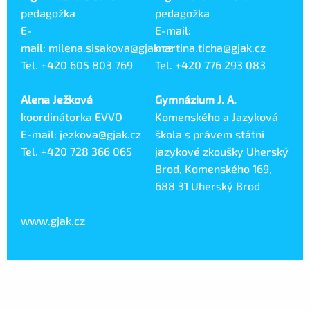
pedagožka
pedagožka
E-
E-mail:
mail: milena.sisakova@gjak.cz
martina.ticha@gjak.cz
Tel. +420 605 803 769
Tel. +420 776 293 083
Alena Ježková
Gymnázium J. A.
koordinátorka EVVO
Komenského a Jazyková
E-mail: jezkova@gjak.cz
škola s právem státní
Tel. +420 728 366 065
jazykové zkoušky Uherský
Brod, Komenského 169,
688 31 Uherský Brod
www.gjak.cz