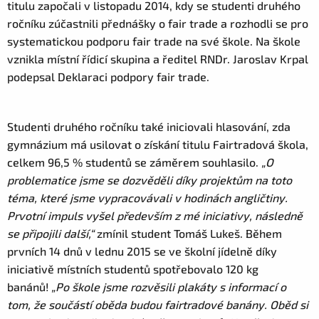
titulu započali v listopadu 2014, kdy se studenti druhého
ročníku zúčastnili přednášky o fair trade a rozhodli se pro
systematickou podporu fair trade na své škole. Na škole
vznikla místní řídicí skupina a ředitel RNDr. Jaroslav Krpal
podepsal Deklaraci podpory fair trade.
Studenti druhého ročníku také iniciovali hlasování, zda
gymnázium má usilovat o získání titulu Fairtradová škola,
celkem 96,5 % studentů se záměrem souhlasilo.
„O
problematice jsme se dozvěděli díky projektům na toto
téma, které jsme vypracovávali v hodinách angličtiny.
Prvotní impuls vyšel především z mé iniciativy, následně
se připojili další,“
zmínil student Tomáš Lukeš. Během
prvních 14 dnů v lednu 2015 se ve školní jídelně díky
iniciativě místních studentů spotřebovalo 120 kg
banánů!
„Po škole jsme rozvěsili plakáty s informací o
tom, že součástí oběda budou fairtradové banány. Oběd si