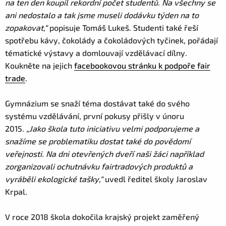
na ten den koupil rekordní počet studentů. Na všechny se
ani nedostalo a tak jsme museli dodávku týden na to
zopakovat,“
popisuje Tomáš Lukeš. Studenti také řeší
spotřebu kávy, čokolády a čokoládových tyčinek, pořádají
tématické výstavy a domlouvají vzdělávací dílny.
Koukněte na jejich
facebookovou stránku k podpoře fair
trade
.
Gymnázium se snaží téma dostávat také do svého
systému vzdělávání, první pokusy přišly v únoru
2015.
„Jako škola tuto iniciativu velmi podporujeme a
snažíme se problematiku dostat také do povědomí
veřejnosti. Na dni otevřených dveří naši žáci například
zorganizovali ochutnávku fairtradových produktů a
vyráběli ekologické tašky,“
uvedl ředitel školy Jaroslav
Krpal.
V roce 2018 škola dokočila krajský projekt zaměřený