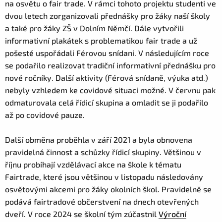
na osvětu o fair trade. V rámci tohoto projektu studenti ve
dvou letech zorganizovali přednášky pro žáky naší školy
a také pro žáky ZŠ v Dolním Němčí. Dále vytvořili
informativní plakátek s problematikou fair trade a už
pošesté uspořádali Férovou snídani. V následujícím roce
se podařilo realizovat tradiční informativní přednášku pro
nové ročníky. Další aktivity (Férová snídaně, výuka atd.)
nebyly vzhledem ke covidové situaci možné. V červnu pak
odmaturovala celá řídicí skupina a omladit se ji podařilo
až po covidové pauze.
Další obměna proběhla v září 2021 a byla obnovena
pravidelná činnost a schůzky řídicí skupiny. Většinou v
říjnu probíhají vzdělávací akce na škole k tématu
Fairtrade, které jsou většinou v listopadu následovány
osvětovými akcemi pro žáky okolních škol. Pravidelně se
podává fairtradové občerstvení na dnech otevřených
dveří. V roce 2024 se školní tým zúčastnil
Výroční