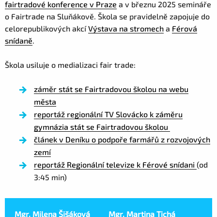
fairtradové konference v Praze
a v březnu 2025 semináře
o Fairtrade na Sluňákově. Škola se pravidelně zapojuje do
celorepublikových akcí
Výstava na stromech
a
Férová
snídaně
.
Škola usiluje o medializaci fair trade:
záměr stát se Fairtradovou školou na webu
města
reportáž regionální TV Slovácko k záměru
gymnázia stát se Fairtradovou školou
článek v Deníku o podpoře farmářů z rozvojových
zemí
reportáž Regionální televize k Férové snídani
(od
3:45 min)
Mgr. Milena Šišáková
Mgr. Martina Tichá