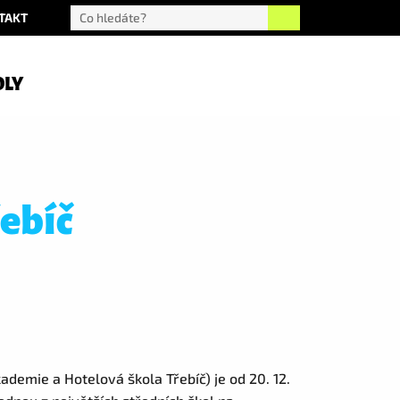
TAKT
OLY
ebíč
emie a Hotelová škola Třebíč) je od 20. 12.