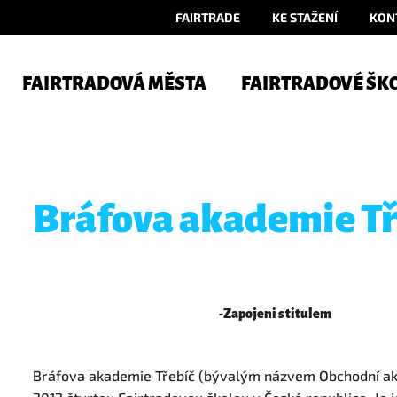
FAIRTRADE
KE STAŽENÍ
KON
FAIRTRADOVÁ MĚSTA
FAIRTRADOVÉ ŠK
Bráfova akademie Tř
-
Zapojeni s titulem
Bráfova akademie Třebíč (bývalým názvem Obchodní akad