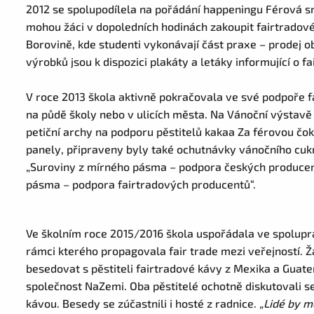
2012 se spolupodílela na pořádání happeningu Férová s
mohou žáci v dopoledních hodinách zakoupit fairtradové 
Borovině, kde studenti vykonávají část praxe – prodej 
výrobků jsou k dispozici plakáty a letáky informující o fa
V roce 2013 škola aktivně pokračovala ve své podpoře f
na půdě školy nebo v ulicích města. Na Vánoční výstavě 
petiční archy na podporu pěstitelů kakaa Za férovou čo
panely, připraveny byly také ochutnávky vánočního cukr
„Suroviny z mírného pásma – podpora českých producen
pásma – podpora fairtradových producentů“.
Ve školním roce 2015/2016 škola uspořádala ve spolupr
rámci kterého propagovala fair trade mezi veřejností. 
besedovat s pěstiteli fairtradové kávy z Mexika a Guat
společnost NaZemi. Oba pěstitelé ochotně diskutovali se
kávou. Besedy se zúčastnili i hosté z radnice.
„Lidé by m