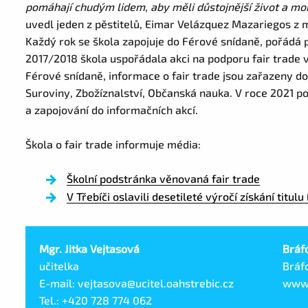
pomáhají chudým lidem, aby měli důstojnější život a mo
uvedl jeden z pěstitelů, Eimar Velázquez Mazariegos z
Každý rok se škola zapojuje do Férové snídaně, pořádá p
2017/2018 škola uspořádala akci na podporu fair trade v
Férové snídaně, informace o fair trade jsou zařazeny d
Suroviny, Zbožíznalství, Občanská nauka. V roce 2021 p
a zapojování do informačních akcí.
Škola o fair trade informuje média:
Školní podstránka věnovaná fair trade
V Třebíči oslavili desetileté výročí získání titul
Mgr. Jitka Vejtasová
Bráf
učitelka
Bráfo
E-mail: vejtasova@ucitel.oahstrebic.cz
www.
Tel.: +420 728 774 062