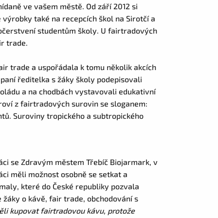
nídaně ve vašem městě. Od září 2012 si
výrobky také na recepcích škol na Sirotčí a
občerstvení studentům školy. U fairtradových
ir trade.
air trade a uspořádala k tomu několik akcích
paní ředitelka s žáky školy podepisovali
koládu a na chodbách vystavovali edukativní
oví z fairtradových surovin se sloganem:
tů. Suroviny tropického a subtropického
áci se Zdravým městem Třebíč Biojarmark, v
Žáci měli možnost osobně se setkat a
emaly, které do České republiky pozvala
 žáky o kávě, fair trade, obchodování s
ěli kupovat fairtradovou kávu, protože