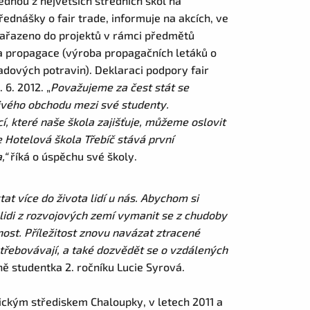
ednou z největších středních škol na
přednášky o fair trade, informuje na akcích, ve
 zařazeno do projektů v rámci předmětů
 a propagace (výroba propagačních letáků o
radových potravin). Deklaraci podpory fair
 6. 2012. „
Považujeme za čest stát se
livého obchodu mezi své studenty.
í, které naše škola zajišťuje, můžeme oslovit
e Hotelová škola Třebíč stává první
a,“
říká o úspěchu své školy.
at více do života lidí u nás. Abychom si
í lidi z rozvojových zemí vymanit se z chudoby
dnost. Příležitost znovu navázat ztracené
otřebovávají, a také dozvědět se o vzdálených
 studentka 2. ročníku Lucie Syrová.
ckým střediskem Chaloupky, v letech 2011 a