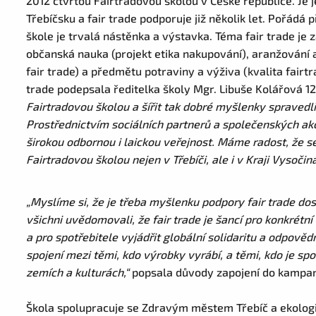
2012 čtvrtou Fairtradovou školou v České republice. Je j
Třebíčsku a fair trade podporuje již několik let. Pořádá 
škole je trvalá nástěnka a výstavka. Téma fair trade je
občanská nauka (projekt etika nakupování), aranžování
fair trade) a předmětu potraviny a výživa (kvalita fairt
trade podepsala ředitelka školy Mgr. Libuše Kolářová 12.
Fairtradovou školou a šířit tak dobré myšlenky spraved
Prostřednictvím sociálních partnerů a společenských akc
širokou odbornou i laickou veřejnost. Máme radost, že s
Fairtradovou školou nejen v Třebíči, ale i v Kraji Vysočin
„Myslíme si, že je třeba myšlenku podpory fair trade dost
všichni uvědomovali, že fair trade je šancí pro konkrétn
a pro spotřebitele vyjádřit globální solidaritu a odpově
spojení mezi těmi, kdo výrobky vyrábí, a těmi, kdo je sp
zemích a kulturách,“
popsala důvody zapojení do kampaně
Škola spolupracuje se Zdravým městem Třebíč a ekologi