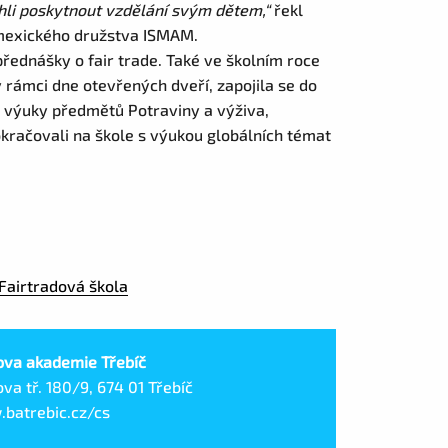
hli poskytnout vzdělání svým dětem,“
řekl
 mexického družstva ISMAM.
řednášky o fair trade. Také ve školním roce
 rámci dne otevřených dveří, zapojila se do
o výuky předmětů Potraviny a výživa,
okračovali na škole s výukou globálních témat
u Fairtradová škola
ova akademie Třebíč
va tř. 180/9, 674 01 Třebíč
batrebic.cz/cs