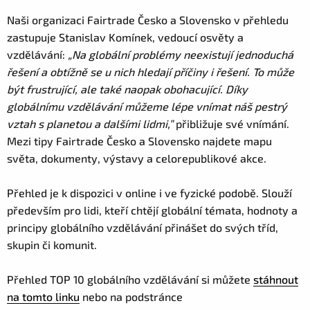
Naši organizaci Fairtrade Česko a Slovensko v přehledu
zastupuje Stanislav Komínek, vedoucí osvěty a
vzdělávání:
„Na globální problémy neexistují jednoduchá
řešení a obtížně se u nich hledají příčiny i řešení. To může
být frustrující, ale také naopak obohacující. Díky
globálnímu vzdělávání můžeme lépe vnímat náš pestrý
vztah s planetou a dalšími lidmi,”
přibližuje své vnímání.
Mezi tipy Fairtrade Česko a Slovensko najdete mapu
světa, dokumenty, výstavy a celorepublikové akce.
Přehled je k dispozici v online i ve fyzické podobě. Slouží
především pro lidi, kteří chtějí globální témata, hodnoty a
principy globálního vzdělávání přinášet do svých tříd,
skupin či komunit.
Přehled TOP 10 globálního vzdělávání si můžete
stáhnout
na tomto linku
nebo na podstránce