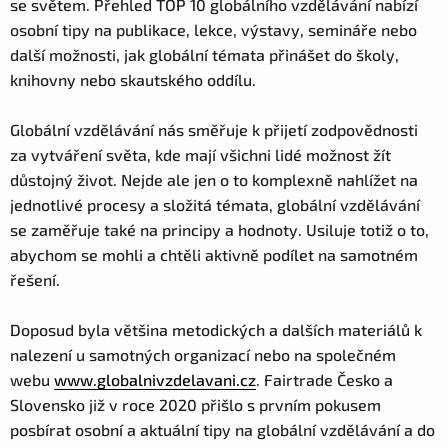
se světem. Přehled TOP 10 globálního vzdělávání nabízí
osobní tipy na publikace, lekce, výstavy, semináře nebo
další možnosti, jak globální témata přinášet do školy,
knihovny nebo skautského oddílu.
Globální vzdělávání nás směřuje k přijetí zodpovědnosti
za vytváření světa, kde mají všichni lidé možnost žít
důstojný život. Nejde ale jen o to komplexně nahlížet na
jednotlivé procesy a složitá témata, globální vzdělávání
se zaměřuje také na principy a hodnoty. Usiluje totiž o to,
abychom se mohli a chtěli aktivně podílet na samotném
řešení.
Doposud byla většina metodických a dalších materiálů k
nalezení u samotných organizací nebo na společném
webu
www.globalnivzdelavani.cz
. Fairtrade Česko a
Slovensko již v roce 2020 přišlo s prvním pokusem
posbírat osobní a aktuální tipy na globální vzdělávání a do