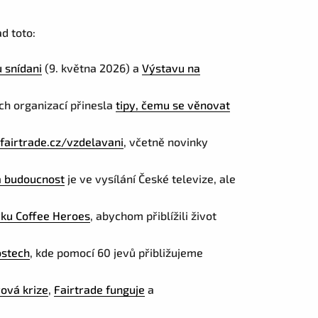
d toto:
 snídani
(9. května 2026) a
Výstavu na
h organizací přinesla
tipy, čemu se věnovat
airtrade.cz/vzdelavani
, včetně novinky
 budoucnost
je ve vysílání České televize, ale
vku Coffee Heroes
, abychom přiblížili život
ostech
, kde pomocí 60 jevů přibližujeme
.
ová krize
,
Fairtrade funguje
a