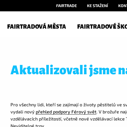
FAIRTRADE
KE STAŽENÍ
KON
FAIRTRADOVÁ MĚSTA
FAIRTRADOVÉ ŠK
Aktualizovali jsme 
Pro všechny lidi, kteří se zajímají o životy pěstitelů v
vydali nový
přehled podpory Férový svět
. V brožuře na
vzdělávacích příležitostí, včetně nové vzdělávací lekc
Neviditelné trny.