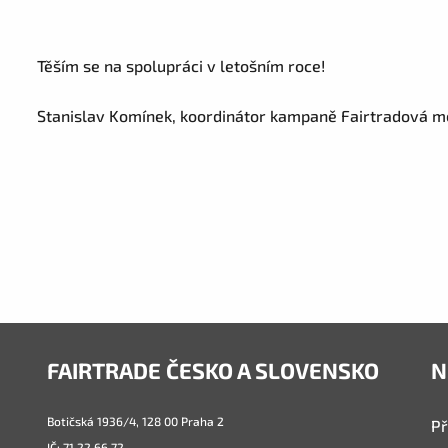
Těším se na spolupráci v letošním roce!
Stanislav Komínek, koordinátor kampaně Fairtradová m
FAIRTRADE ČESKO A SLOVENSKO
N
Botičská 1936/4, 128 00 Praha 2
Př
IČ: 71 22 66 72