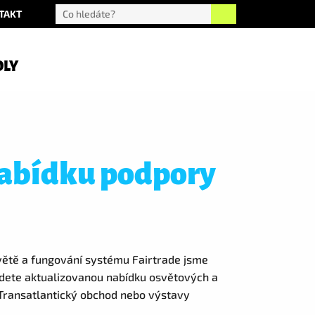
TAKT
OLY
nabídku podpory
e světě a fungování systému Fairtrade jsme
jdete aktualizovanou nabídku osvětových a
e Transatlantický obchod nebo výstavy