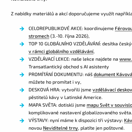
Z nabídky materiálů a akcí doporučujeme využít napříkla
CELOREPUBLIKOVÉ AKCE: koordinujeme
Férovou
stromech
(3.-10. října 2026),
TOP 10 GLOBÁLNÍHO VZDĚLÁVÁNÍ: desítka českýc
v rámci globálního vzdělávání
,
VZDĚLÁVACÍ LEKCE: naše lekce najdete na
www.f
Transatlantický obchod s AI asistenty
PROMÍTÁNÍ DOKUMENTU: náš
dokument Kávová
můžete ho promítat i vy,
DESKOVÁ HRA: vytvořili jsme
vzdělávací desko
pěstitelů kávy v Latinské Americe.
MAPA SVĚTA: dotiskli jsme
mapu Svět v souvisl
komplikované nastavení globalizovaného světa
VÝSTAVY: nyní máme k dispozici tři výstavy:
Káv
novou
Neviditelné trny
, platíte jen poštovné.